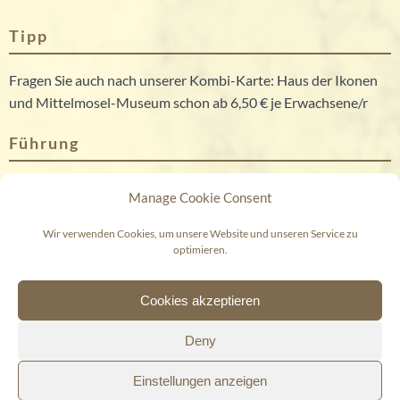
Tipp
Fragen Sie auch nach unserer Kombi-Karte: Haus der Ikonen
und Mittelmosel-Museum schon ab 6,50 € je Erwachsene/r
Führung
Gruppenführungen sind auf Anfrage (auch außerhalb der
Manage Cookie Consent
regulären Öffnungszeiten) buchbar. Preis: 3,50 € pro Person
zzgl. 60,00 € Führungspauschale
Wir verwenden Cookies, um unsere Website und unseren Service zu
optimieren.
© 2026 Mittelmosel-Museum
Cookies akzeptieren
Deny
DATENSCHUTZ
IMPRESSUM
Einstellungen anzeigen
COOKIE-RICHTLINIE (EU)